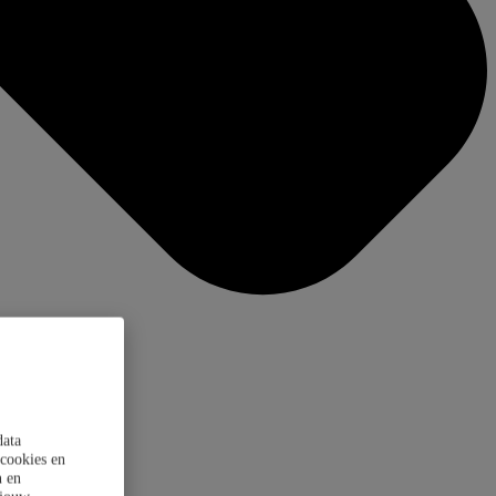
data
cookies en
n en