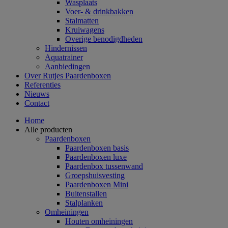
Wasplaats
Voer- & drinkbakken
Stalmatten
Kruiwagens
Overige benodigdheden
Hindernissen
Aquatrainer
Aanbiedingen
Over Rutjes Paardenboxen
Referenties
Nieuws
Contact
Home
Alle producten
Paardenboxen
Paardenboxen basis
Paardenboxen luxe
Paardenbox tussenwand
Groepshuisvesting
Paardenboxen Mini
Buitenstallen
Stalplanken
Omheiningen
Houten omheiningen