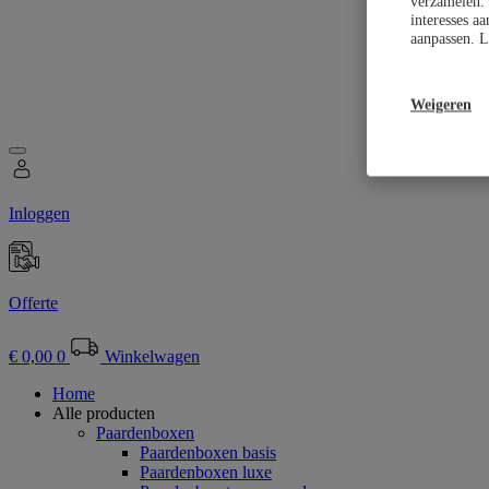
verzamelen. 
interesses a
aanpassen. L
Weigeren
Inloggen
Offerte
€
0,00
0
Winkelwagen
Home
Alle producten
Paardenboxen
Paardenboxen basis
Paardenboxen luxe