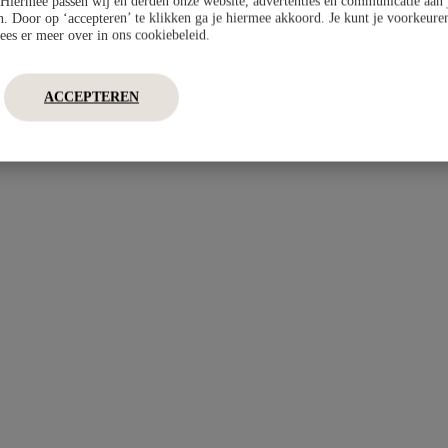
Hiermee passen wij en derden onze website, advertenties en communicatie aan
an. Door op ‘accepteren’ te klikken ga je hiermee akkoord. Je kunt je voorkeuren
ees er meer over in ons cookiebeleid.
ACCEPTEREN