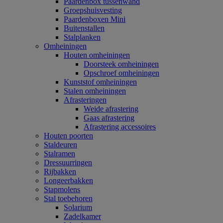
Paardenbox tussenwand
Groepshuisvesting
Paardenboxen Mini
Buitenstallen
Stalplanken
Omheiningen
Houten omheiningen
Doorsteek omheiningen
Opschroef omheiningen
Kunststof omheiningen
Stalen omheiningen
Afrasteringen
Weide afrastering
Gaas afrastering
Afrastering accessoires
Houten poorten
Staldeuren
Stalramen
Dressuurringen
Rijbakken
Longeerbakken
Stapmolens
Stal toebehoren
Solarium
Zadelkamer